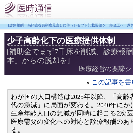
［診療報酬］高額療養費制度見直しに伴うレセプト記載要領を一部改正へ 厚
少子高齢化下の医療提供体制
[補助金でまず7千床を削減、診療報
本」からの脱却を]
医療経営の要諦シリーズ
»
この記事を書
わが国の人口構造は2025年以降、「高
代の急減」に局面が変わる。2040年に
生産年齢人口の急減が同時に起こる2次
医療需要の変化への対応と診療報酬のあ
る。