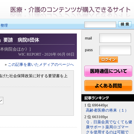
を整理
」要請 病院8団体
本病院会ほか》]
WIC REPORT - 2026年 06月 08日
»
この記事を書いたメディアのページへ
掲げた社会保障政策に対する要望書を上
1 位 690449pt
高齢者医療の将来（１）
2 位 663169pt
Ｑ．日薬会員でなくても健
康サポート薬局ロゴマー
クを使用するのは可能で