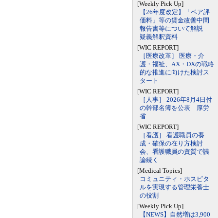
[Weekly Pick Up]
【26年度改定】「ベア評
価料」等の賃金改善中間
報告書等について解説
疑義解釈資料
[WIC REPORT]
［医療改革］ 医療・介
護・福祉、AX・DXの戦略
的な推進に向けた検討ス
タート
[WIC REPORT]
［人事］ 2026年8月4日付
の幹部名簿を公表 厚労
省
[WIC REPORT]
［看護］ 看護職員の養
成・確保の在り方検討
会、看護職員の資質で議
論続く
[Medical Topics]
コミュニティ・ホスピタ
ルを実現する管理栄養士
の役割
[Weekly Pick Up]
【NEWS】自然増は3,900