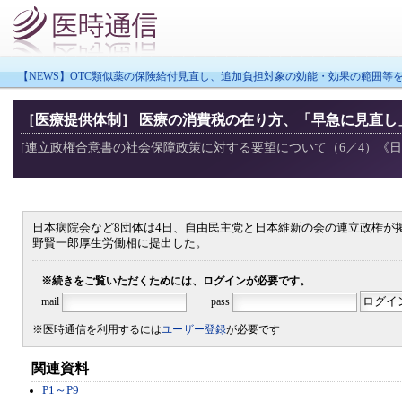
【NEWS】OTC類似薬の保険給付見直し、追加負担対象の効能・効果の範囲等
［医療提供体制］ 医療の消費税の在り方、「早急に見直し
[連立政権合意書の社会保障政策に対する要望について（6／4）《日
日本病院会など8団体は4日、自由民主党と日本維新の会の連立政権が
野賢一郎厚生労働相に提出した。
※続きをご覧いただくためには、ログインが必要です。
mail
pass
※医時通信を利用するには
ユーザー登録
が必要です
関連資料
P1～P9