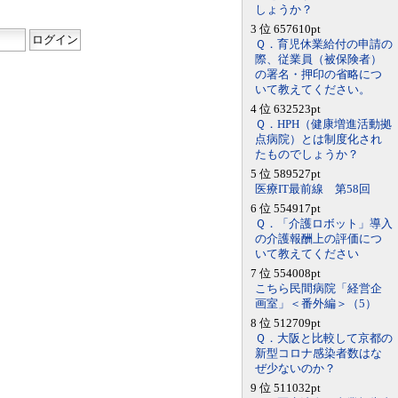
しょうか？
3 位 657610pt
Ｑ．育児休業給付の申請の
際、従業員（被保険者）
の署名・押印の省略につ
いて教えてください。
4 位 632523pt
Ｑ．HPH（健康増進活動拠
点病院）とは制度化され
たものでしょうか？
5 位 589527pt
医療IT最前線 第58回
6 位 554917pt
Ｑ．「介護ロボット」導入
の介護報酬上の評価につ
いて教えてください
7 位 554008pt
こちら民間病院「経営企
画室」＜番外編＞（5）
8 位 512709pt
Ｑ．大阪と比較して京都の
新型コロナ感染者数はな
ぜ少ないのか？
9 位 511032pt