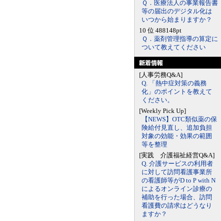
Ｑ．医療法人の事業報告書
等の届出のデジタル化は
いつから始まりますか？
10 位 488148pt
Ｑ．薬剤管理指導の算定に
ついて教えてください
[人事労務Q&A]
Q. 「熱中症対策の義務
化」のポイントを教えて
ください。
[Weekly Pick Up]
【NEWS】OTC類似薬の保
険給付見直し、追加負担
対象の効能・効果の範囲
等を整理
[実践 介護福祉経営Q&A]
Q. 介護サービスの利用者
に対して訪問看護事業所
の看護師等がD to P with N
によるオンライン診療の
補助を行った場合、訪問
看護費の請求はどうなり
ますか？