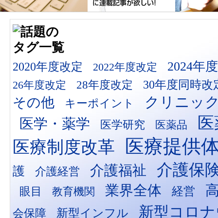
2024年
2020年度改定
2022年度改定
28年度改定
30年度同時改
26年度改定
クリニッ
その他
キーポイント
医
医学・薬学
医学研究
医薬品
医療提供
医療制度改革
介護保
介護福祉
護
介護経営
業界全体
経営
眼目
教育機関
新型コロナ
新型インフル
会保障