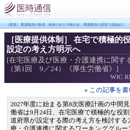
［看護］ 看護職員の養成・確保の在り方検討会、看護職員の資質で議論続く
［医療提供体制］ 在宅で積極的
設定の考え方明示へ
[在宅医療及び医療・介護連携に関す
（第1回 9／24）《厚生労働省》]
WIC R
»
この記事を書
2027年度に始まる第8次医療計画の中間
働省は9月24日、在宅医療で積極的な役
道府県が設定する際の考え方を検討する
療・介護連携に関するワーキンググルー