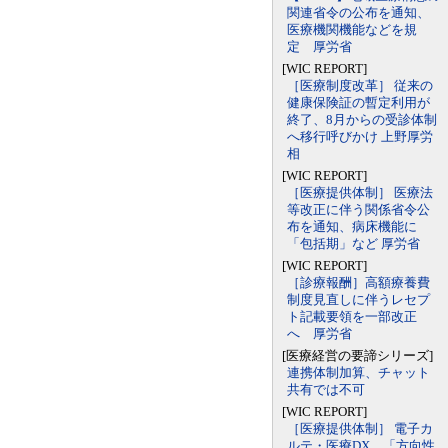
関連省令の公布を通知、
医療機関機能などを規
定 厚労省
[WIC REPORT]
［医療制度改革］ 従来の
健康保険証の暫定利用が
終了、8月からの受診体制
へ移行呼びかけ 上野厚労
相
[WIC REPORT]
［医療提供体制］ 医療法
等改正に伴う関係省令公
布を通知、病床機能に
「包括期」など 厚労省
[WIC REPORT]
［診療報酬］高額療養費
制度見直しに伴うレセプ
ト記載要領を一部改正
へ 厚労省
[医療経営の要諦シリーズ]
連携体制加算、チャット
共有では不可
[WIC REPORT]
［医療提供体制］ 電子カ
ルテ・医療DX、「方向性