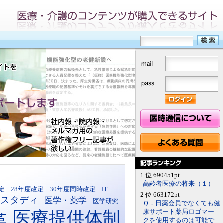
1 位 690451pt
高齢者医療の将来（１）
30年度同時改定
定
28年度改定
IT
2 位 663172pt
ススタディ
医学・薬学
医学研究
Ｑ．日薬会員でなくても健
医療提供体制
康サポート薬局ロゴマー
革
クを使用するのは可能で