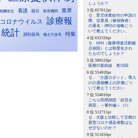
しょうか？
業界
看護
3 位 657612pt
報酬改定
眼目
教育機関
Ｑ．育児休業給付の申請の
診療報
コロナウイルス
際、従業員（被保険者）
の署名・押印の省略につ
・統計
いて教えてください。
特集
調剤薬局
働き方改革
4 位 632526pt
Ｑ．HPH（健康増進活動拠
点病院）とは制度化され
たものでしょうか？
5 位 589529pt
医療IT最前線 第58回
6 位 554920pt
Ｑ．「介護ロボット」導入
の介護報酬上の評価につ
いて教えてください
7 位 554010pt
こちら民間病院「経営企
画室」＜番外編＞（5）
8 位 512711pt
Ｑ．大阪と比較して京都の
新型コロナ感染者数はな
ぜ少ないのか？
9 位 511034pt