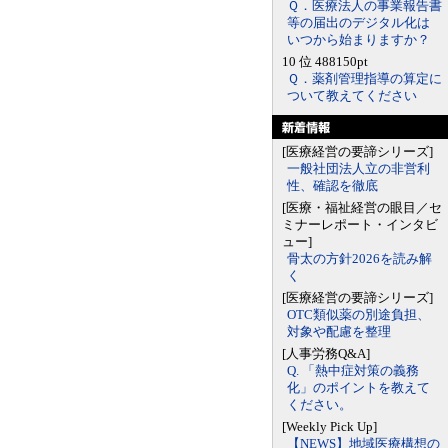
Ｑ．医療法人の事業報告書
等の届出のデジタル化は
いつから始まりますか？
10 位 488150pt
Ｑ．薬剤管理指導の算定に
ついて教えてください
[医療経営の要諦シリーズ]
一般社団法人立の非営利
性、確認を徹底
[医療・福祉経営の眼目／セ
ミナーレポート・インタビ
ュー]
骨太の方針2026を読み解
く
[医療経営の要諦シリーズ]
OTC類似薬の別途負担、
対象や配慮を整理
[人事労務Q&A]
Q. 「熱中症対策の義務
化」のポイントを教えて
ください。
[Weekly Pick Up]
【NEWS】地域医療構想の