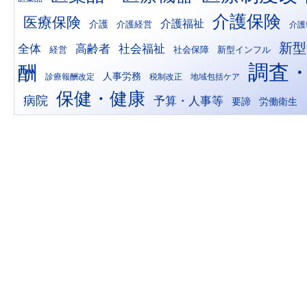
介護保険
医療保険
介護福祉
介護
介護経営
介護
新型
全体
高齢者
社会福祉
経営
新型インフル
社会保障
調査
酬
人事労務
診療報酬改定
税制改正
地域包括ケア
保健・健康
病院
予算・人事等
労働衛生
要諦